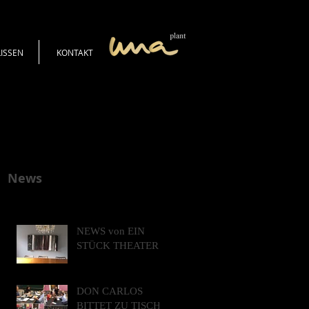
LISSEN
KONTAKT
News
NEWS von EIN
STÜCK THEATER
DON CARLOS
BITTET ZU TISCH