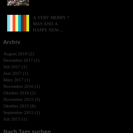
A VERY MERRY X-
MAS AND A
HAPPY NEW
YEAR!
Archiv
August 2018
(2)
2 Beiträge
Dezember 2017
(1)
1 Beitrag
Juli 2017
(1)
1 Beitrag
Juni 2017
(1)
1 Beitrag
März 2017
(1)
1 Beitrag
November 2016
(1)
1 Beitrag
Oktober 2016
(2)
2 Beiträge
November 2015
(3)
3 Beiträge
Oktober 2015
(8)
8 Beiträge
September 2015
(1)
1 Beitrag
Juli 2015
(1)
1 Beitrag
Nach Tags suchen