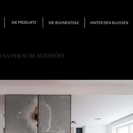
DIE PRODUKTE
DIE BÜHNENTEILE
HINTER DEN KULISSEN
ANNA DER SCHLACHTHÖFE