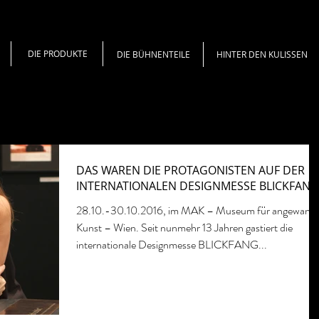
DIE PRODUKTE
DIE BÜHNENTEILE
HINTER DEN KULISSEN
DAS WAREN DIE PROTAGONISTEN AUF DER
INTERNATIONALEN DESIGNMESSE BLICKFANG
28.10.-30.10.2016, im MAK – Museum für angewand
Kunst – Wien. Seit nunmehr 13 Jahren gastiert die
internationale Designmesse BLICKFANG...