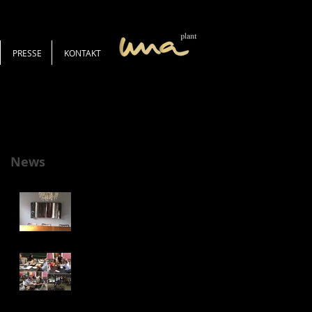
PRESSE
KONTAKT
News
NEWS von EIN
te
STÜCK THEATER
DON CARLOS
BITTET ZU TISCH