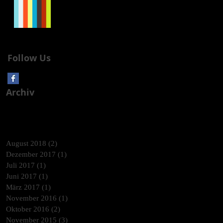
A VERY MERRY X-
MAS AND A HAPPY
NEW YEAR!
Follow Us
Archiv
August 2018
(2)
2 Beiträge
Dezember 2017
(1)
1 Beitrag
Juli 2017
(1)
1 Beitrag
Juni 2017
(1)
1 Beitrag
März 2017
(1)
1 Beitrag
November 2016
(1)
1 Beitrag
Oktober 2016
(2)
2 Beiträge
November 2015
(3)
3 Beiträge