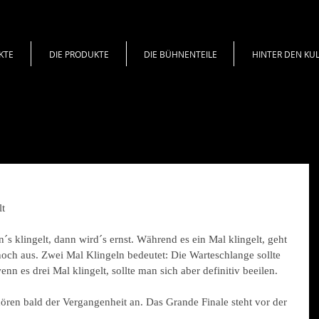
KTE
DIE PRODUKTE
DIE BÜHNENTEILE
HINTER DEN KU
t 
s klingelt, dann wird´s ernst. Während es ein Mal klingelt, geht 
noch aus. Zwei Mal Klingeln bedeutet: Die Warteschlange sollte 
enn es drei Mal klingelt, sollte man sich aber definitiv beeilen. 
ören bald der Vergangenheit an. Das Grande Finale steht vor der 