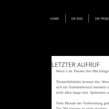
HOME
DIE IDEE
DIE PROJE
LETZTER AUFRUF
Wenn´s im Theater drei Mal klingel
Theaterliebhaber kennen das: Wenn´
sich ein Toilettenbesuch meistens 
nicht allzu lange sein. Spätestens w
Viele Monate der Vorbereitung geh
Tür. Wir können es nicht glauben. 