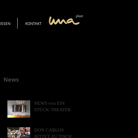
LISSEN
KONTAKT
News
NEWS von EIN
STÜCK THEATER
DON CARLOS
BITTET ZU TISCH