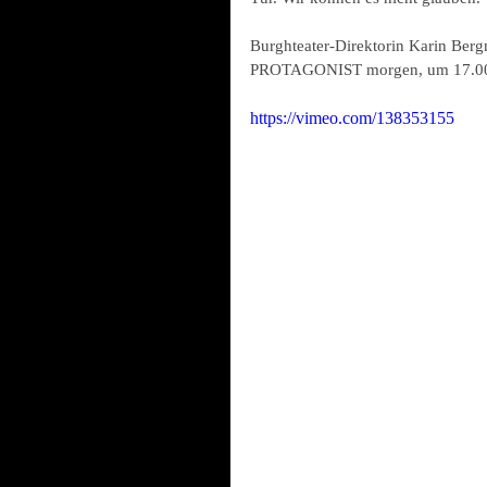
Burghteater-Direktorin Karin Berg
PROTAGONIST morgen, um 17.00 im
https://vimeo.com/138353155