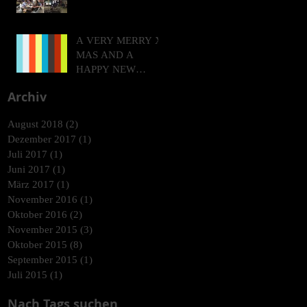
A VERY MERRY X-
MAS AND A
HAPPY NEW
YEAR!
Archiv
August 2018
(2)
2 Beiträge
Dezember 2017
(1)
1 Beitrag
Juli 2017
(1)
1 Beitrag
Juni 2017
(1)
1 Beitrag
März 2017
(1)
1 Beitrag
November 2016
(1)
1 Beitrag
Oktober 2016
(2)
2 Beiträge
November 2015
(3)
3 Beiträge
Oktober 2015
(8)
8 Beiträge
September 2015
(1)
1 Beitrag
Juli 2015
(1)
1 Beitrag
Nach Tags suchen