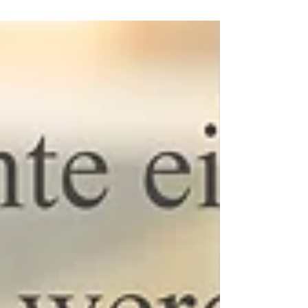
Möbelmesse ICFF vom 21. - 24. Mai 2017 in New
York. Wir präsentierten „DON CARLOS“ auf der...