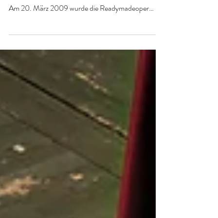
Mea Culpa heißt dieses Möbel und ist aus
Bühnenteilen der Bühnenbildnerin Janina Audick.
Am 20. März 2009 wurde die Readymadeoper
"Mea...